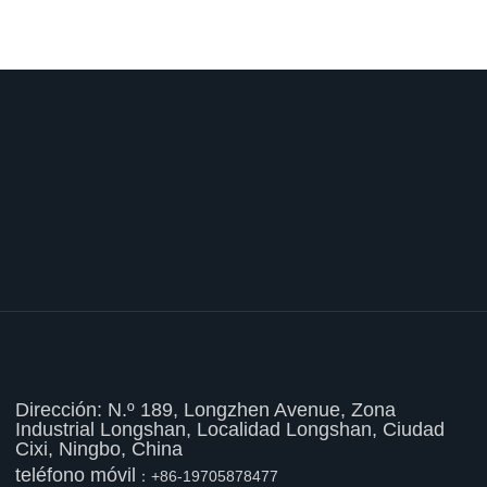
Dirección: N.º 189, Longzhen Avenue, Zona
Industrial Longshan, Localidad Longshan, Ciudad
Cixi, Ningbo, China
teléfono móvil
：
+86-1
9705878477